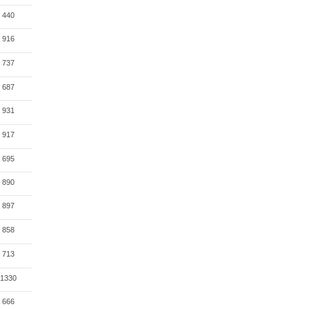
440
916
737
687
931
917
695
890
897
858
713
1330
666