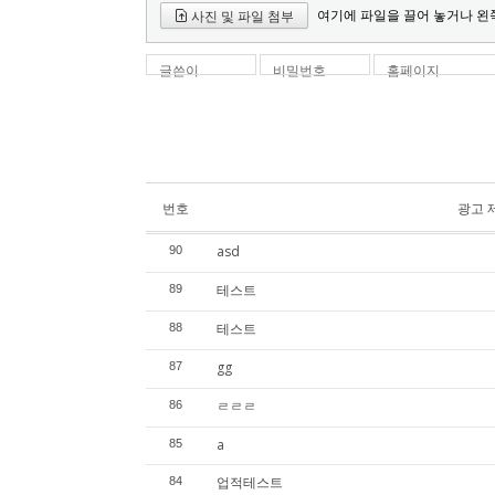
여기에 파일을 끌어 놓거나 왼
사진 및 파일 첨부
글쓴이
비밀번호
홈페이지
번호
광고 
asd
90
테스트
89
테스트
88
gg
87
ㄹㄹㄹ
86
a
85
업적테스트
84