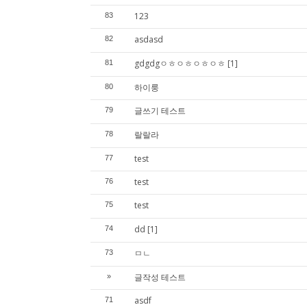
123
83
asdasd
82
gdgdgㅇㅎㅇㅎㅇㅎㅇㅎ
[1]
81
하이룽
80
글쓰기 테스트
79
랄랄라
78
test
77
test
76
test
75
dd
[1]
74
ㅁㄴ
73
글작성 테스트
»
asdf
71