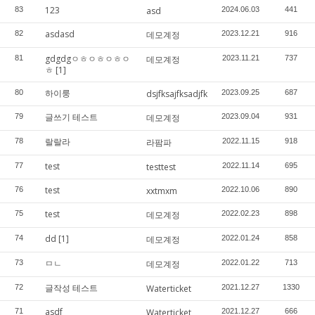
123
83
asd
2024.06.03
441
asdasd
82
데모계정
2023.12.21
916
gdgdgㅇㅎㅇㅎㅇㅎㅇ
81
데모계정
2023.11.21
737
ㅎ
[1]
하이룽
80
dsjfksajfksadjfk
2023.09.25
687
글쓰기 테스트
79
데모계정
2023.09.04
931
랄랄라
78
라팜파
2022.11.15
918
test
77
testtest
2022.11.14
695
test
76
xxtmxm
2022.10.06
890
test
75
데모계정
2022.02.23
898
dd
[1]
74
데모계정
2022.01.24
858
ㅁㄴ
73
데모계정
2022.01.22
713
글작성 테스트
72
Waterticket
2021.12.27
1330
asdf
71
Waterticket
2021.12.27
666