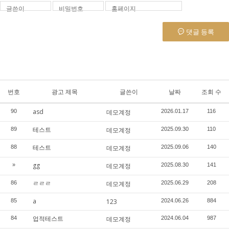
글쓴이
비밀번호
홈페이지
댓글 등록
번호
광고 제목
글쓴이
날짜
조회 수
asd
90
데모계정
2026.01.17
116
테스트
89
데모계정
2025.09.30
110
테스트
88
데모계정
2025.09.06
140
gg
»
데모계정
2025.08.30
141
ㄹㄹㄹ
86
데모계정
2025.06.29
208
a
85
123
2024.06.26
884
업적테스트
84
데모계정
2024.06.04
987