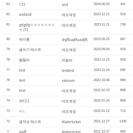
123
83
asd
2024.06.03
441
asdasd
82
데모계정
2023.12.21
916
gdgdgㅇㅎㅇㅎㅇㅎㅇ
81
데모계정
2023.11.21
738
ㅎ
[1]
하이룽
80
dsjfksajfksadjfk
2023.09.25
687
글쓰기 테스트
79
데모계정
2023.09.04
933
랄랄라
78
라팜파
2022.11.15
918
test
77
testtest
2022.11.14
695
test
76
xxtmxm
2022.10.06
890
test
75
데모계정
2022.02.23
898
dd
[1]
74
데모계정
2022.01.24
858
ㅁㄴ
73
데모계정
2022.01.22
713
글작성 테스트
72
Waterticket
2021.12.27
1330
asdf
»
Waterticket
2021.12.27
666