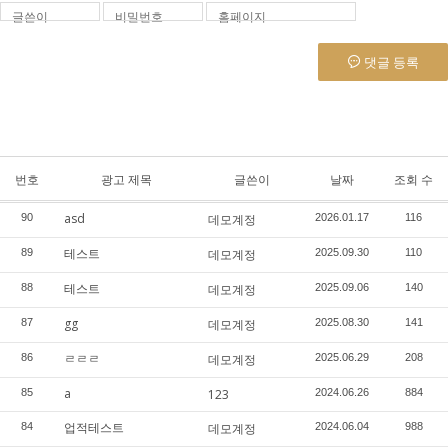
글쓴이
비밀번호
홈페이지
댓글 등록
번호
광고 제목
글쓴이
날짜
조회 수
asd
90
데모계정
2026.01.17
116
테스트
89
데모계정
2025.09.30
110
테스트
88
데모계정
2025.09.06
140
gg
87
데모계정
2025.08.30
141
ㄹㄹㄹ
86
데모계정
2025.06.29
208
a
85
123
2024.06.26
884
업적테스트
84
데모계정
2024.06.04
988